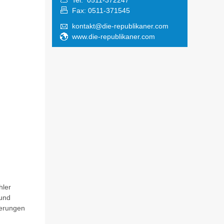
Tel: 0511-372247
Fax: 0511-371545
kontakt@die-republikaner.com
www.die-republikaner.com
hler
 und
derungen