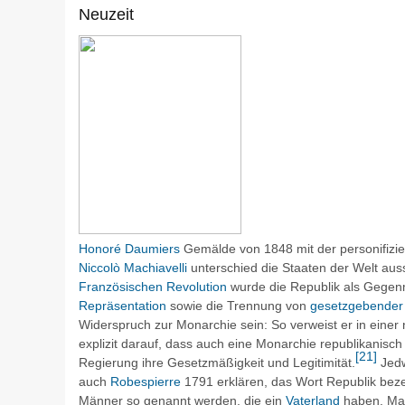
Neuzeit
Honoré Daumiers
Gemälde von 1848 mit der personifizier
Niccolò Machiavelli
unterschied die Staaten der Welt aus
Französischen Revolution
wurde die Republik als Gegen
Repräsentation
sowie die Trennung von
gesetzgebender
Widerspruch zur Monarchie sein: So verweist er in ein
explizit darauf, dass auch eine Monarchie republikanisc
[
21
]
Regierung ihre Gesetzmäßigkeit und Legitimität.
Jedw
auch
Robespierre
1791 erklären, das Wort
Republik
beze
Männer so genannt werden, die ein
Vaterland
haben. Ma