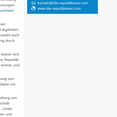
kontakt@die-republikaner.com
eutungen,
www.die-republikaner.com
uchheim
chen
legitimiert,
kswahl auch
ung durch
lassen sich
ine Republik
vertrat, und
nung von
dabei res
eidung von
schaft
. „Unter
gen und