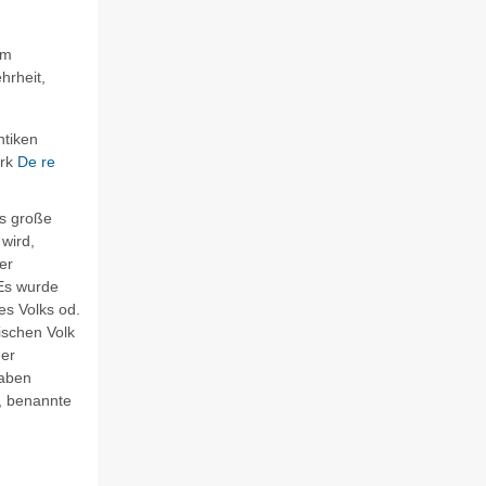
em
hrheit,
ntiken
erk
De re
s große
wird,
er
 Es wurde
es Volks od.
schen Volk
der
gaben
, benannte