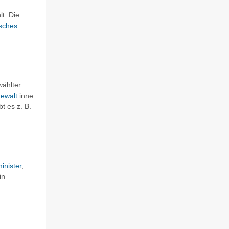
t. Die
isches
wählter
ewalt
inne.
t es z. B.
inister
,
in