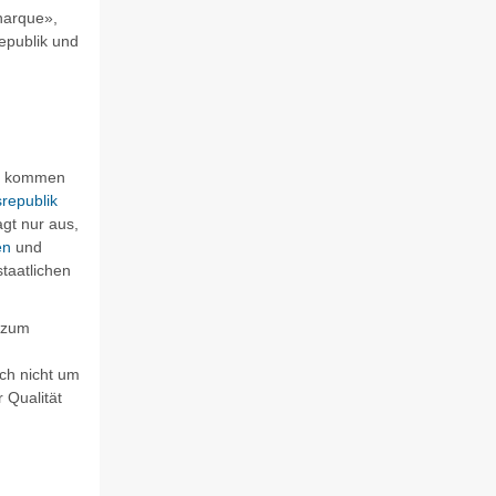
narque»,
epublik
und
fig kommen
republik
gt nur aus,
en
und
taatlichen
 zum
ich
nicht
um
 Qualität