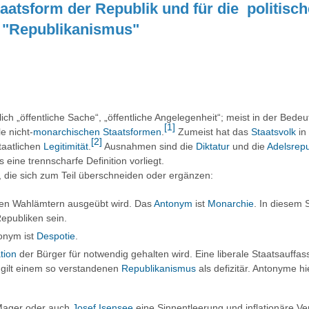
aatsform der Republik und für die politisch
 "Republikanismus"
tlich „öffentliche Sache“, „öffentliche Angelegenheit“; meist in der Bede
[
1
]
e nicht-
monarchischen
Staatsformen
.
Zumeist hat das
Staatsvolk
in
[
2
]
taatlichen
Legitimität
.
Ausnahmen sind die
Diktatur
und die
Adelsrepu
eine trennscharfe Definition vorliegt.
en, die sich zum Teil überschneiden oder ergänzen:
steten Wahlämtern ausgeübt wird. Das
Antonym
ist
Monarchie
. In diesem 
epubliken sein.
tonym ist
Despotie
.
tion
der Bürger für notwendig gehalten wird. Eine liberale Staatsauffas
 gilt einem so verstandenen
Republikanismus
als defizitär. Antonyme hi
 Mager oder auch
Josef Isensee
eine Sinnentleerung und inflationäre 