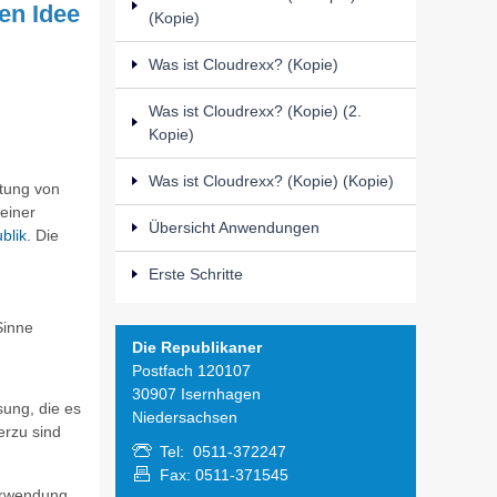
en Idee
(Kopie)
Was ist Cloudrexx? (Kopie)
Was ist Cloudrexx? (Kopie) (2.
Kopie)
Was ist Cloudrexx? (Kopie) (Kopie)
utung von
 einer
Übersicht Anwendungen
blik
. Die
Erste Schritte
Sinne
Die Republikaner
Postfach 120107
30907 Isernhagen
sung, die es
Niedersachsen
erzu sind
Tel: 0511-372247
Fax: 0511-371545
Verwendung