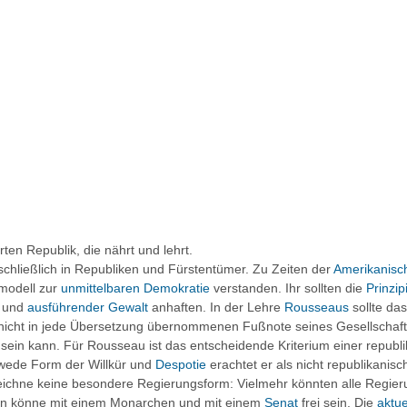
ten Republik, die nährt und lehrt.
schließlich in Republiken und Fürstentümer. Zu Zeiten der
Amerikanisc
modell zur
unmittelbaren Demokratie
verstanden. Ihr sollten die
Prinzip
und
ausführender Gewalt
anhaften. In der Lehre
Rousseaus
sollte das
er nicht in jede Übersetzung übernommenen Fußnote seines
Gesellschaf
h sein kann. Für Rousseau ist das entscheidende Kriterium einer
republ
ede Form der Willkür und
Despotie
erachtet er als nicht republikanisc
ichne keine besondere Regierungsform: Vielmehr könnten alle Regieru
n könne mit einem Monarchen und mit einem
Senat
frei sein. Die
aktue