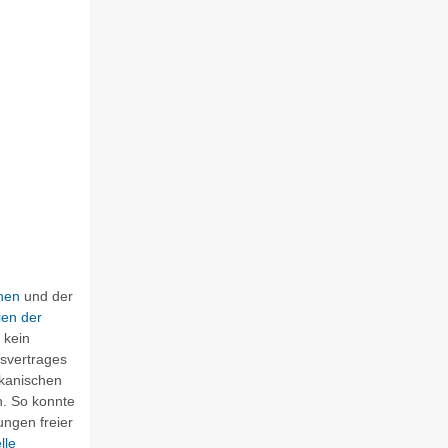
hen
und der
ien der
 kein
tsvertrages
ikanischen
h. So konnte
ngen freier
lle