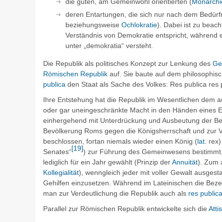
die guten, am Gemeinwohl orientierten (
Monarchi
deren Entartungen, die sich nur nach dem Bedürf
beziehungsweise
Ochlokratie
). Dabei ist zu beach
Verständnis von Demokratie entspricht, während e
unter „demokratia“ versteht.
Die Republik als politisches Konzept zur Lenkung des
Ge
Römischen Republik
auf. Sie baute auf dem philosophi
publica
den Staat als Sache des Volkes:
Res publica res 
Ihre Entstehung hat die Republik im Wesentlichen dem
oder gar uneingeschränkte Macht in den Händen eines Ei
einhergehend mit Unterdrückung und Ausbeutung der Behe
Bevölkerung Roms gegen die Königsherrschaft und zur V
beschlossen, fortan niemals wieder einen König (
lat.
rex
)
[
19
]
Senates“
) zur Führung des Gemeinwesens bestimmt,
lediglich für ein Jahr gewählt (Prinzip der
Annuität
). Zum 
Kollegialität
), wenngleich jeder mit voller Gewalt ausges
Gehilfen einzusetzen. Während im Lateinischen die Bez
man zur Verdeutlichung die Republik auch als
res publica
Parallel zur Römischen Republik entwickelte sich die
Atti