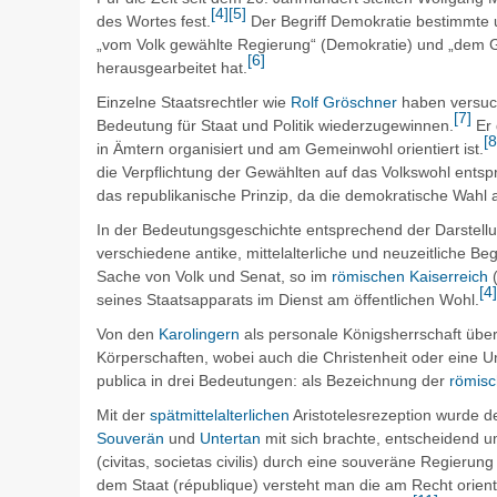
[
4
]
[
5
]
des Wortes fest.
Der Begriff
Demokratie
bestimmte u
„vom Volk gewählte Regierung“ (Demokratie) und „dem Ge
[
6
]
herausgearbeitet hat.
Einzelne Staatsrechtler wie
Rolf Gröschner
haben versuch
[
7
]
Bedeutung für Staat und Politik wiederzugewinnen.
Er 
[
8
in Ämtern organisiert und am Gemeinwohl orientiert ist.
die Verpflichtung der Gewählten auf das Volkswohl ents
das republikanische Prinzip, da die demokratische Wahl al
In der Bedeutungsgeschichte entsprechend der Darste
verschiedene antike, mittelalterliche und neuzeitliche Be
Sache von Volk und Senat, so im
römischen Kaiserreich
(
[
4
]
seines Staatsapparats im Dienst am öffentlichen Wohl.
Von den
Karolingern
als personale Königsherrschaft übe
Körperschaften, wobei auch die Christenheit oder eine Un
publica in drei Bedeutungen: als Bezeichnung der
römisc
Mit der
spätmittelalterlichen
Aristotelesrezeption wurde d
Souverän
und
Untertan
mit sich brachte, entscheidend um
(
civitas, societas civilis
) durch eine souveräne Regierung 
dem Staat (
république
) versteht man die am Recht orien