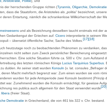
e
,
Aristokratie
,
Politie
), und
nis der herrschenden Gruppe richten (
Tyrannis
,
Oligarchie
,
Demokratie
ten, dass die Staatsform, die Aristoteles als „politia“ bezeichnet, unser
r deren Entartung, nämlich die schrankenlose Willkürherrschaft der Me
meinwesens
und als Bezeichnung desselben taucht
erstmals
mit der a
schen Gedankengut der Griechen auf.
Cicero
interpretierte in seinem W
[
17
]
[
18
]
populi
– übersetzt
öffentliche Sache; Sache des Volkes
.
 auch heutzutage noch zu beobachtenden Phänomen zu verdanken, das
nzelnen nicht selten zum Zweck persönlicher Bereicherung eingesetzt 
rrschten. Eine solche Situation führte ca. 500 v. Chr. zum Aufstand d
ertreibung des letzten römischen Königs
Lucius Tarquinius Superbus
.
 zu dulden. An seiner statt wurden
Konsuln
(v. lat.
consules
„Befrager d
 deren Macht mehrfach begrenzt war: Zum einen wurden sie vom römi
anderen wurden für jede Amtsperiode zwei Konsuln bestimmt (Prinzip 
tattet war. Zunehmend wurden die Konsuln ermächtigt, für gewisse Auf
[
20
]
eichnung
res publica
auch allgemein für den Staat verwendet wurde
 libera
(
freier Staat
).
sche Demokratie
in Griechenland, die von 461 bis 322 v. Chr. bestand.