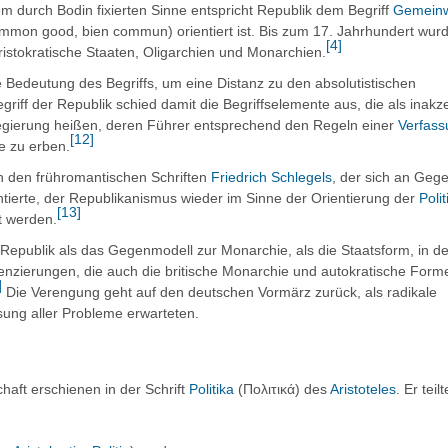
m durch Bodin fixierten Sinne entspricht Republik dem Begriff
Gemein
ommon good, bien commun)
orientiert ist. Bis zum 17. Jahrhundert wur
[
4
]
istokratische Staaten, Oligarchien und Monarchien.
 Bedeutung des Begriffs, um eine Distanz zu den absolutistischen
riff der Republik schied damit die Begriffselemente aus, die als inakz
egierung heißen, deren Führer entsprechend den Regeln einer
Verfass
[
12
]
ie zu erben.
in den frühromantischen Schriften
Friedrich Schlegels
, der sich an Geg
ntierte, der Republikanismus wieder im Sinne der Orientierung der
Polit
[
13
]
t werden.
Republik als das Gegenmodell zur Monarchie, als die Staatsform, in de
erenzierungen, die auch die britische Monarchie und autokratische Form
]
Die Verengung geht auf den deutschen Vormärz zurück, als radikale
ung aller Probleme erwarteten.
haft erschienen in der Schrift
Politika
(Πολιτικά) des
Aristoteles
. Er teil