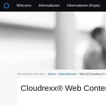
Welcome
Informationen
Informationen (Kopie)
Sie befinden sich hier:
Home
>
Informationen
>
Was ist Cloudrexx? (
Cloudrexx® Web Cont