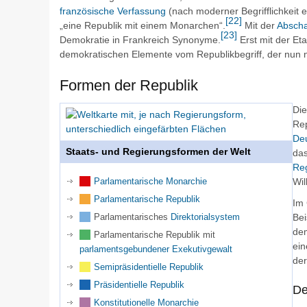
französische Verfassung
(nach moderner Begrifflichkeit 
[
22
]
„eine Republik mit einem Monarchen“.
Mit der
Abscha
[
23
]
Demokratie
in Frankreich Synonyme.
Erst mit der Eta
demokratischen Elemente vom Republikbegriff, der nun
Formen der Republik
Die
Rep
De
Staats- und Regierungsformen der Welt
das
Re
Parlamentarische Monarchie
Wil
Parlamentarische Republik
Im 
Parlamentarisches
Direktorialsystem
Bei
dem
Parlamentarische Republik mit
ein
parlamentsgebundener Exekutivgewalt
der
Semipräsidentielle Republik
Präsidentielle Republik
De
Konstitutionelle Monarchie