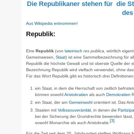
Die Republikaner stehen für die St
des
Aus Wikipedia entnommen!
Republik:
Eine
Republik
(von
lateinisch
res publica
, wörtlich eigen
Gemeinwesen
,
Staat
) ist eine Sammelbezeichnung für all
Republik die höchste Gewalt und ist oberste Quelle der s
Bezeichnung
Republik
wird vielfach verwendet, ohne dass 
Für das Wort
Republik
gibt es historisch drei Definition
ein Staat, in dem die Herrschaft von zeitlich befri
können sowohl
Aristokratien
als auch
Demokratien
R
ein Staat, der am
Gemeinwohl
orientiert ist. Das An
Staaten mit
Volkssouveränität
, in denen die
Partizipa
bei der Sicherung der Grundrechte bewenden lässt,
[
3
]
sowohl Monarchie als auch Aristokratie.
Für die Zeit seit dem 20. Jahrhundert stellten Wolfgang