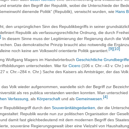
nd ersetzte den Begriff der Republik, wobei die Unterschiede der Bed
meinwohl dienende Politik“ (Republik), verwischt wurden, wie
Hans B
t, den ursprünglichen Sinn des Republikbegriffs in seiner grundsätzli
definiert Republik als verfassungsrechtliche Ordnung, die durch Freiheit 
]
In diesem Sinne muss der Legitimierung der Regierung durch die Vol
prechen. Das demokratische Prinzip braucht also notwendig die Ergänz
[
9
]
[
10
]
leine noch keine am Volkswohl orientierte Politik garantiert.
llung Wolfgang Magers im Handwörterbuch
Geschichtliche Grundbegriffe
griffsbildungen unterscheiden. War für
Cicero
(106 v. Chr.–43 v. Chr.) e
27 v. Chr.–284 n. Chr.) Sache des Kaisers als Amtsträger, der das Volk 
r das Volk wieder aufgenommen, wandelte sich der Begriff zur Bezeich
iversität als
res publica
verstanden werden konnten. Man unterschied 
[
4
]
hen Verfassung
, als
Körperschaft
und als
Gemeinwesen
.
er Republikbegriff durch den
Souveränitätsgedanken
, der die Untersch
gestaltet: Republik wurde nun zur politischen Organisation der Gesell
und damit fast gleichbedeutend mit dem modernen Begriff des Staates
tierte, souveräne Regierungsgewalt über eine Vielzahl von Haushaltun