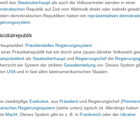
wohl das
Staatsoberhaupt
als auch die Volksvertreter werden in einer
mokratischen
Republik auf Zeit vom Wahlvolk direkt oder indirekt gewähl
sten demokratischen Republiken haben ein
repräsentatives demokrat
gierungssystem
.
äsidialrepublik
Hauptartikel
:
Präsidentielles Regierungssystem
 einer Präsidialrepublik hat ein durch eine (quasi-)direkte Volkswahl ge
atspräsident
als
Staatsoberhaupt
und
Regierungschef
die
Regierungsg
herrscht ein System der strikten
Gewaltenteilung
vor. Dieses System gib
 den
USA
und in fast allen lateinamerikanischen Staaten.
ine zweiköpfige
Exekutive
, aus
Präsident
und Regierungschef (
Premierm
tarisches Regierungssystem
(siehe unten) typisch ist. Allerdings haben 
nte
Macht
. Dieses System gibt es z. B. in
Frankreich
oder der
Ukraine
.