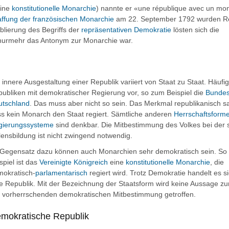
eine
konstitutionelle Monarchie
) nannte er «une république avec un mo
ffung der französischen Monarchie
am 22. September 1792 wurden
R
blierung des Begriffs der
repräsentativen Demokratie
lösten sich die
 nurmehr das Antonym zur Monarchie war.
 innere Ausgestaltung einer Republik variiert von Staat zu Staat. Häu
ubliken mit demokratischer Regierung vor, so zum Beispiel die
Bundes
utschland
. Das muss aber nicht so sein. Das Merkmal
republikanisch
sa
s kein Monarch den Staat regiert. Sämtliche anderen
Herrschaftsform
gierungssysteme
sind denkbar. Die Mitbestimmung des Volkes bei der s
lensbildung ist nicht zwingend notwendig.
Gegensatz dazu können auch Monarchien sehr demokratisch sein. So
spiel ist das
Vereinigte Königreich
eine
konstitutionelle Monarchie
, die
okratisch-
parlamentarisch
regiert wird. Trotz Demokratie handelt es s
e Republik. Mit der Bezeichnung der Staatsform wird keine Aussage zur
 vorherrschenden demokratischen Mitbestimmung getroffen.
mokratische Republik