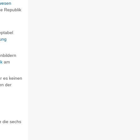
wesen
de Republik
eptabel
ung
enbildern
ik
am
r es keinen
en der
te die sechs