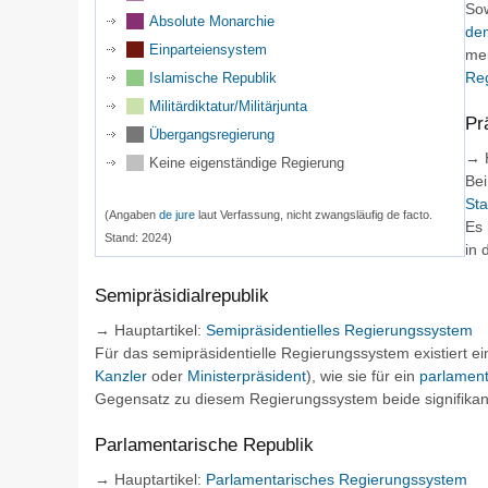
So
Absolute Monarchie
de
Einparteiensystem
mei
Re
Islamische Republik
Militärdiktatur/Militärjunta
Pr
Übergangsregierung
→
Keine eigenständige Regierung
Bei
Sta
(Angaben
de jure
laut Verfassung, nicht zwangsläufig de facto.
Es 
Stand: 2024)
in
Semipräsidialrepublik
→
Hauptartikel
:
Semipräsidentielles Regierungssystem
Für das semipräsidentielle Regierungssystem existiert e
Kanzler
oder
Ministerpräsident
), wie sie für ein
parlamen
Gegensatz zu diesem Regierungssystem beide signifika
Parlamentarische Republik
→
Hauptartikel
:
Parlamentarisches Regierungssystem