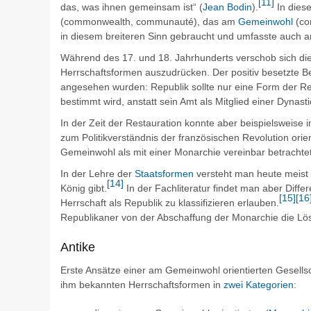
[
11
]
das, was ihnen gemeinsam ist“ (
Jean Bodin
).
In diese
(commonwealth, communauté)
, das am
Gemeinwohl
(c
in diesem breiteren Sinn gebraucht und umfasste auch ar
Während des 17. und 18. Jahrhunderts verschob sich die
Herrschaftsformen auszudrücken. Der positiv besetzte Beg
angesehen wurden: Republik sollte nur eine Form der R
bestimmt wird, anstatt sein Amt als Mitglied einer Dynast
In der Zeit der Restauration konnte aber beispielsweise 
zum Politikverständnis der französischen Revolution orie
Gemeinwohl als mit einer Monarchie vereinbar betrachte
In der Lehre der
Staatsformen
versteht man heute meist 
[
14
]
König gibt.
In der Fachliteratur findet man aber Diff
[
15
]
[
16
Herrschaft als Republik zu klassifizieren erlauben.
Republikaner von der Abschaffung der Monarchie die Lös
Antike
Erste Ansätze einer am Gemeinwohl orientierten Gesellsc
ihm bekannten Herrschaftsformen in
zwei Kategorien
: