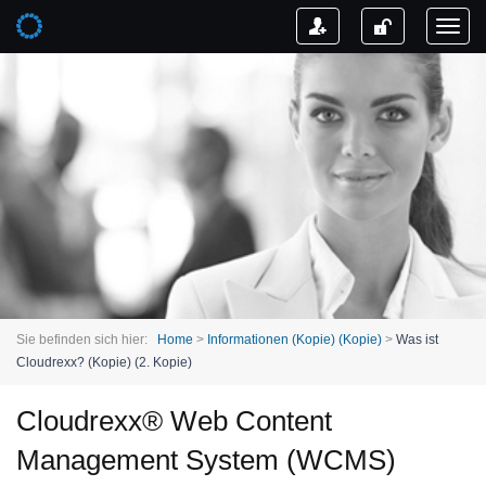
Toggl
naviga
Sie befinden sich hier:
Home
>
Informationen (Kopie) (Kopie)
>
Was ist
Cloudrexx? (Kopie) (2. Kopie)
Cloudrexx® Web Content
Management System (WCMS)